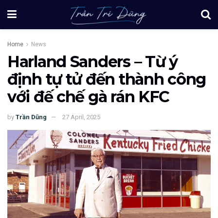
Home
News
Harland Sanders – Từ ý
định tự tử đến thành công
với đế chế gà rán KFC
by
Trần Dũng
27 April, 2025