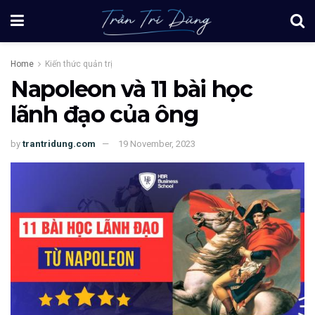
Home
Kiến thức quản trị
Napoleon và 11 bài học
lãnh đạo của ông
by
trantridung.com
19 November, 2023