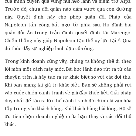
của mình xuyên qua vùng núi hẻo lánh và hiểm trở Alps.
Trước đó, chưa đội quân nào dám vượt qua con đường
này. Quyết định này cho phép quân đội Pháp của
Napoleon tấn công bất ngờ từ phía sau. Họ đánh bại
quân đội Áo trong trận đánh quyết định tại Marengo.
Chiến thắng này giúp Napoleon tạo thế uy lực tại Ý. Qua
đó thúc đẩy sự nghiệp lãnh đạo của ông.
Trong kinh doanh cũng vậy, chúng ta không thể đi theo
lối mòn một cách máy móc. Bài học lãnh đạo rút ra từ câu
chuyện trên là hãy tạo ra sự khác biệt so với các đối thủ.
Khi bạn mang lại giá trị khác biệt. Bạn sẽ không phải rơi
vào cuộc chiến cạnh tranh về giá đầy khốc liệt. Giải pháp
duy nhất để tạo ra lợi thế cạnh tranh đó chính là văn hóa
tập trung vào khách hàng. Khi khách hàng hài lòng. Họ sẽ
ưu tiên chọn doanh nghiệp của bạn thay vì các đối thủ
khác.