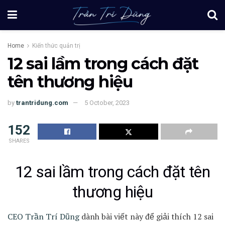
Home
Kiến thức quản trị
12 sai lầm trong cách đặt
tên thương hiệu
by
trantridung.com
5 October, 2023
152
SHARES
12 sai lầm trong cách đặt tên
thương hiệu
CEO Trần Trí Dũng
dành bài viết này để giải thích 12 sai