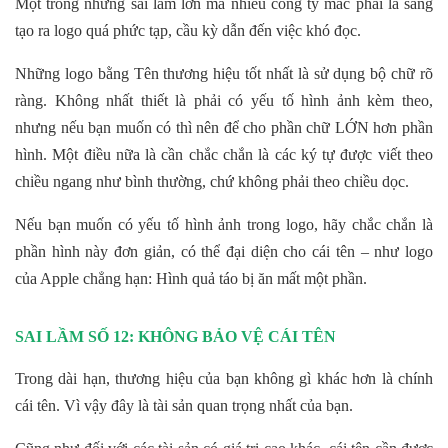
Một trong những sai lầm lớn mà nhiều công ty mắc phải là sáng
tạo ra logo quá phức tạp, cầu kỳ dẫn đến việc khó đọc.
Những logo bằng Tên thương hiệu tốt nhất là sử dụng bộ chữ rõ
ràng. Không nhất thiết là phải có yếu tố hình ảnh kèm theo,
nhưng nếu bạn muốn có thì nên để cho phần chữ LỚN hơn phần
hình. Một điều nữa là cần chắc chắn là các ký tự được viết theo
chiều ngang như bình thường, chứ không phải theo chiều dọc.
Nếu bạn muốn có yếu tố hình ảnh trong logo, hãy chắc chắn là
phần hình này đơn giản, có thể đại diện cho cái tên – như logo
của Apple chẳng hạn: Hình quả táo bị ăn mất một phần.
SAI LẦM SỐ 12: KHÔNG BẢO VỆ CÁI TÊN
Trong dài hạn, thương hiệu của bạn không gì khác hơn là chính
cái tên. Vì vậy đây là tài sản quan trọng nhất của bạn.