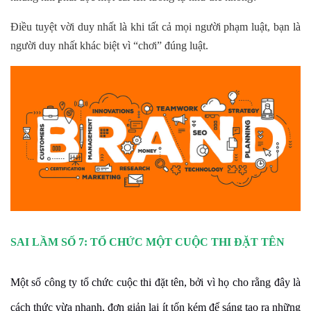
Điều tuyệt vời duy nhất là khi tất cả mọi người phạm luật, bạn là
người duy nhất khác biệt vì “chơi” đúng luật.
SAI LẦM SỐ 7: TỔ CHỨC MỘT CUỘC THI ĐẶT TÊN
Một số công ty tổ chức cuộc thi đặt tên, bởi vì họ cho rằng đây là
cách thức vừa nhanh, đơn giản lại ít tốn kém để sáng tạo ra những