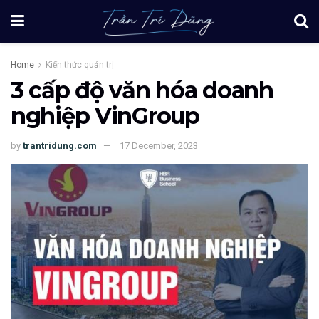
Home
Kiến thức quản trị
3 cấp độ văn hóa doanh
nghiệp VinGroup
by
trantridung.com
17 December, 2023