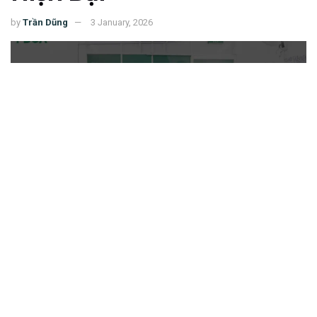
by
Trần Dũng
3 January, 2026
153
SHARES
Quy tắc 8-8-8 đang trở thành một trong những phương
pháp quản lý thời gian được nhiều người bận rộn áp
dụng để cân bằng công việc, nghỉ ngơi và đời sống cá
nhân. Trong bối cảnh áp lực công việc ngày càng lớn,