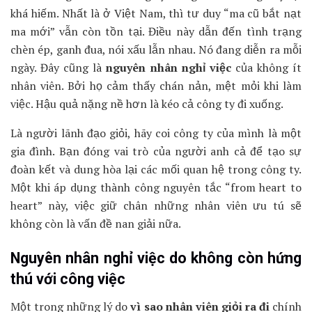
khá hiếm. Nhất là ở Việt Nam, thì tư duy “ma cũ bắt nạt
ma mới” vẫn còn tồn tại. Điều này dẫn đến tình trạng
chèn ép, ganh đua, nói xấu lẫn nhau. Nó đang diễn ra mỗi
ngày. Đây cũng là
nguyên nhân nghỉ việc
của không ít
nhân viên. Bởi họ cảm thấy chán nản, mệt mỏi khi làm
việc. Hậu quả nặng nề hơn là kéo cả công ty đi xuống.
Là người lãnh đạo giỏi, hãy coi công ty của mình là một
gia đình. Bạn đóng vai trò của người anh cả để tạo sự
đoàn kết và dung hòa lại các mối quan hệ trong công ty.
Một khi áp dụng thành công nguyên tắc “from heart to
heart” này, việc giữ chân những nhân viên ưu tú sẽ
không còn là vấn đề nan giải nữa.
Nguyên nhân nghỉ việc do không còn hứng
thú với công việc
Một trong những lý do
vì sao nhân viên giỏi ra đi
chính