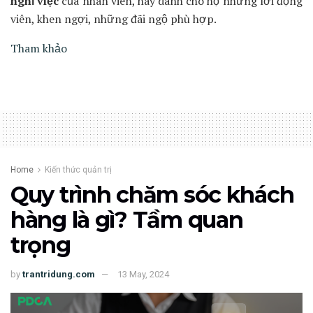
nghỉ việc
của nhân viên, hãy dành cho họ những lời động
viên, khen ngợi, những đãi ngộ phù hợp.
Tham khảo
Home
Kiến thức quản trị
Quy trình chăm sóc khách
hàng là gì? Tầm quan
trọng
by
trantridung.com
13 May, 2024