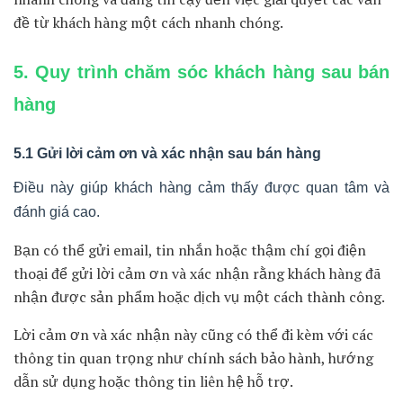
Một ví dụ dẫn chứng là công ty Apple, họ đã thành công
trong việc xác định giá trị của các sản phẩm của họ như
iPhone và MacBook, tạo ra sự khao khát từ khách hàng.
4.3 Tạo ra thông điệp hấp dẫn
Sau khi đã hiểu rõ về khách hàng và xác định giá trị của
sản phẩm hoặc dịch vụ, bạn cần tạo ra thông điệp hấp dẫn
để thu hút sự quan tâm của khách hàng.
Thông điệp này cần phản ánh giá trị và lợi ích mà khách
hàng có thể nhận được khi mua hàng.
Bạn có thể sử dụng các phương tiện truyền thông như
website, email marketing, quảng cáo trực tuyến để
truyền tải thông điệp này.
Coca-Cola đã tạo ra các chiến dịch quảng cáo sáng tạo và
hấp dẫn, thu hút sự chú ý của khách hàng và tạo ra sự