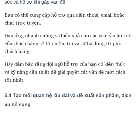
Điều này bao gồm việc cung cấp hỗ trợ chuyên nghiệp và
thân thiện, đảm bảo rằng khách hàng nhận được sự
chăm sóc và hỗ trợ tốt từ bạn.
Công ty Amazon, họ đã xây dựng một quy trình chăm sóc
khách hàng tuyệt vời, từ việc cung cấp dịch vụ giao hàng
nhanh chóng và đáng tin cậy đến việc giải quyết các vấn
đề từ khách hàng một cách nhanh chóng.
5. Quy trình chăm sóc khách hàng sau bán
hàng
5.1 Gửi lời cảm ơn và xác nhận sau bán hàng
Điều này giúp khách hàng cảm thấy được quan tâm và
đánh giá cao.
Bạn có thể gửi email, tin nhắn hoặc thậm chí gọi điện