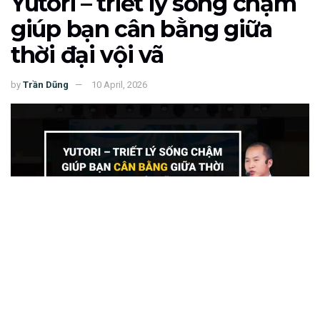
Yutori – triết lý sống chậm
giúp bạn cân bằng giữa
thời đại vội vã
by
Trần Dũng
10 April, 2026
152
SHARES
Giữa một thế giới luôn chuyển động nhanh, nơi lịch