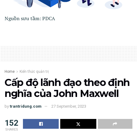
Nguồn sưu tầm: PDCA
Home
Kiến thức quản trị
Cấp độ lãnh đạo theo định
nghĩa của John Maxwell
by
trantridung.com
27 September, 2023
152
SHARES