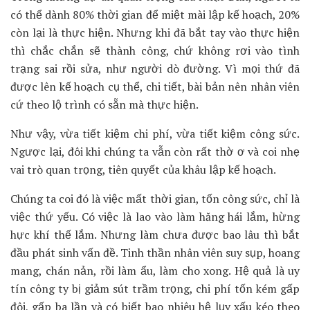
có thể dành 80% thời gian để miệt mài lập kế hoạch, 20%
còn lại là thực hiện. Nhưng khi đã bắt tay vào thực hiện
thì chắc chắn sẽ thành công, chứ không rơi vào tình
trạng sai rồi sửa, như người dò đường. Vì mọi thứ đã
được lên kế hoạch cụ thể, chi tiết, bài bản nên nhân viên
cứ theo lộ trình có sẵn mà thực hiện.
Như vậy, vừa tiết kiệm chi phí, vừa tiết kiệm công sức.
Ngược lại, đôi khi chúng ta vẫn còn rất thờ ơ và coi nhẹ
vai trò quan trọng, tiên quyết của khâu lập kế hoạch.
Chúng ta coi đó là việc mất thời gian, tốn công sức, chỉ là
việc thứ yếu. Có việc là lao vào làm hăng hái lắm, hừng
hực khí thế lắm. Nhưng làm chưa được bao lâu thì bắt
đầu phát sinh vấn đề. Tinh thần nhân viên suy sụp, hoang
mang, chán nản, rồi làm ẩu, làm cho xong. Hệ quả là uy
tín công ty bị giảm sút trầm trọng, chi phí tốn kém gấp
đôi, gấp ba lần và có biết bao nhiêu hệ lụy xấu kéo theo