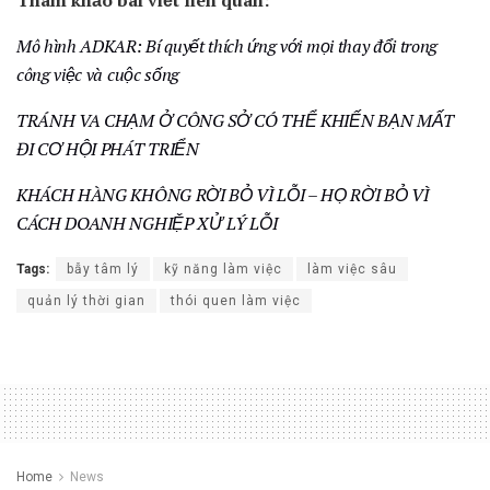
Tham khảo bài viết liên quan:
Mô hình ADKAR: Bí quyết thích ứng với mọi thay đổi trong
công việc và cuộc sống
TRÁNH VA CHẠM Ở CÔNG SỞ CÓ THỂ KHIẾN BẠN MẤT
ĐI CƠ HỘI PHÁT TRIỂN
KHÁCH HÀNG KHÔNG RỜI BỎ VÌ LỖI – HỌ RỜI BỎ VÌ
CÁCH DOANH NGHIỆP XỬ LÝ LỖI
Tags:
bẫy tâm lý
kỹ năng làm việc
làm việc sâu
quản lý thời gian
thói quen làm việc
Home
News