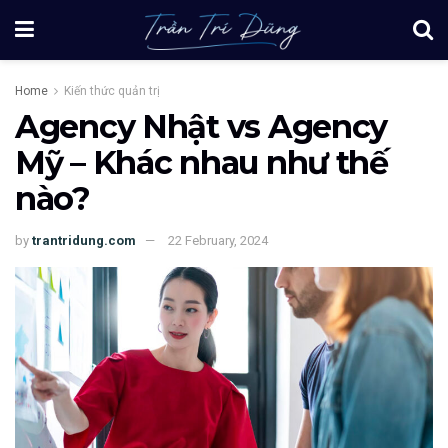
Home
Kiến thức quản trị
Agency Nhật vs Agency
Mỹ – Khác nhau như thế
nào?
by
trantridung.com
22 February, 2024