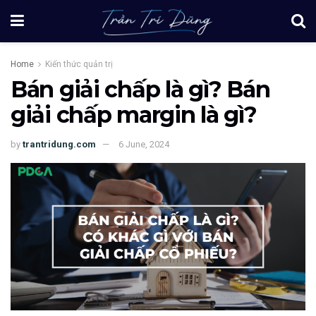
Home
Kiến thức quản trị
Bán giải chấp là gì? Bán
giải chấp margin là gì?
by
trantridung.com
6 June, 2024