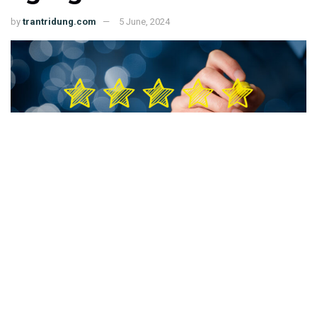
by
trantridung.com
5 June, 2024
Review, increase rating or ranking, evaluation and classification concept.
Businessman draw five yellow star to increase rating of his company. Bokeh in
background.
152
SHARES
Quản trị nhân sự theo chiều