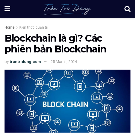
Home
Kiến thức quản trị
Blockchain là gì? Các
phiên bản Blockchain
by
trantridung.com
25 March, 2024