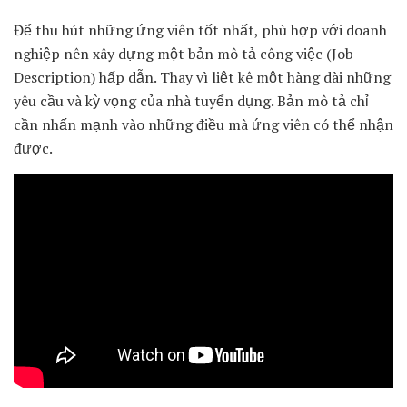
Để thu hút những ứng viên tốt nhất, phù hợp với doanh
nghiệp nên xây dựng một bản mô tả công việc (Job
Description) hấp dẫn. Thay vì liệt kê một hàng dài những
yêu cầu và kỳ vọng của nhà tuyển dụng. Bản mô tả chỉ
cần nhấn mạnh vào những điều mà ứng viên có thể nhận
được.