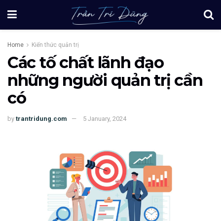
Home
Kiến thức quản trị
Các tố chất lãnh đạo
những người quản trị cần
có
by
trantridung.com
5 January, 2024