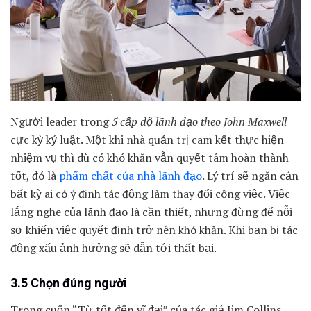
Người leader trong
5 cấp độ lãnh đạ
o theo John Maxwell
cực kỳ kỷ luật. Một khi nhà quản trị cam kết thực
hiện
nhiệm vụ thì dù có khó khăn vẫn quyết tâm hoàn thành
tốt, đó là
phẩm chất của nhà lãnh đạo
.
Lý trí sẽ ngăn cản
bất kỳ ai có ý định tác động làm thay đổi công việc. Việc
lắng nghe của lãnh đạo là cần thiết, nhưng đừng để nỗi
sợ khiến việc quyết định trở nên khó khăn. Khi bạn bị tác
động xấu ảnh hưởng sẽ dẫn tới thất bại.
3.5 Chọn đúng người
Trong cuốn “Từ tốt đến vĩ đại” của tác giả Jim Collins