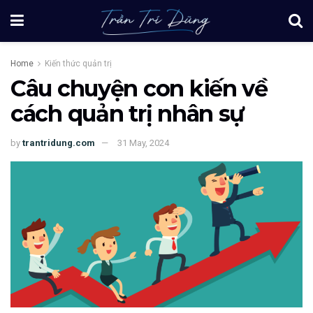
Home
Kiến thức quản trị
Câu chuyện con kiến về
cách quản trị nhân sự
by
trantridung.com
31 May, 2024