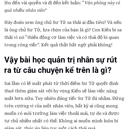
lên đến vài quyển và đi đến kết luận: “
Văn phòng này có
quá nhiều nhân viên
”
Hãy đoán xem ông chủ Sư Tử sa thải ai đầu tiên? Và nếu
là ông chủ Sư Tử, lựa chọn của bạn là gì? Con Kiến bị sa
thải vì nó “thiếu động cơ làm việc và có thái độ bi quan
trong công việc”. Kết quả thật bất ngờ phải không!
Vậy bài học quản trị nhân sự rút
ra từ câu chuyện kể trên là gì?
Sai lầm có lẽ xuất phát từ thời điểm Sư Tử quyết định
thuê thêm giám sát với hy vọng Kiến sẽ làm việc năng
suất hơn nữa. Tuy nhiên đáng tiếc Sư Tử đã nhầm. Đứng
trên cương vị của một nhân viên, bất kỳ ai cũng mong
muốn có môi trường làm việc thoải mái, tự do và được
tự chủ nhiều nhất có thể. Không ai muốn mình luôn bị
giám sát, thúc ép liên tục một cách thái quá.