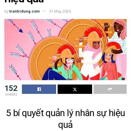
by
trantridung.com
31 May, 2024
152
SHARES
5 bí quyết quản lý nhân sự hiệu
quả