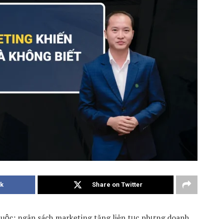
k
Share on Twitter
huộc: ngân sách marketing tăng liên tục nhưng doanh