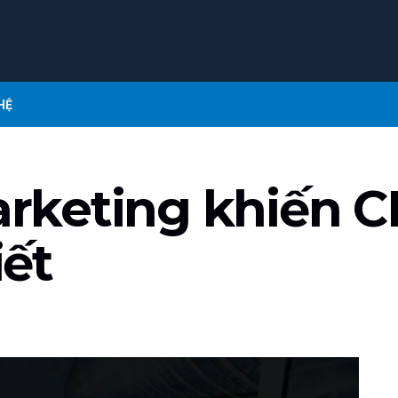
HỆ
keting khiến C
ết