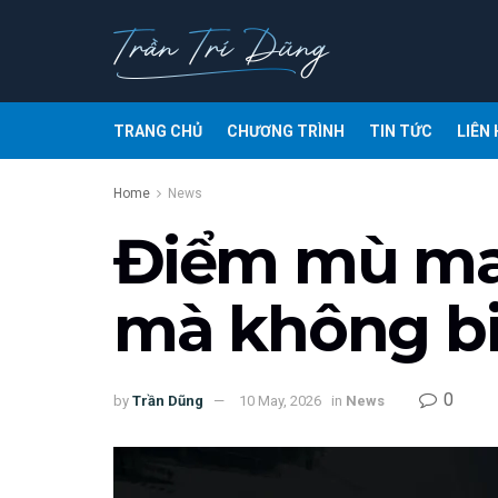
TRANG CHỦ
CHƯƠNG TRÌNH
TIN TỨC
LIÊN 
Home
News
Điểm mù mar
mà không bi
0
by
Trần Dũng
10 May, 2026
in
News