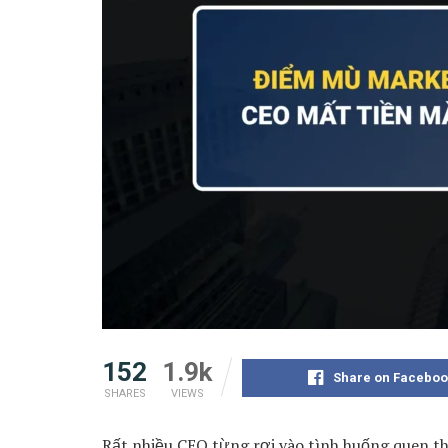
152
1.9k
Share on Faceboo
SHARES
VIEWS
Rất nhiều CEO từng rơi vào tình huống quen t