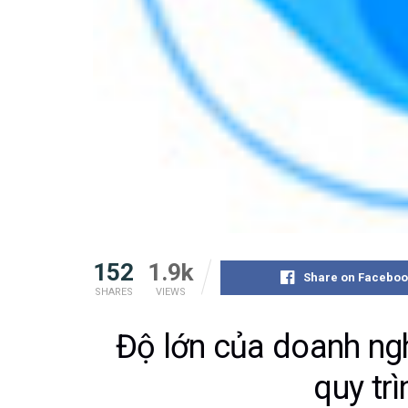
152
1.9k
Share on Faceboo
SHARES
VIEWS
Độ lớn của doanh ng
quy trì