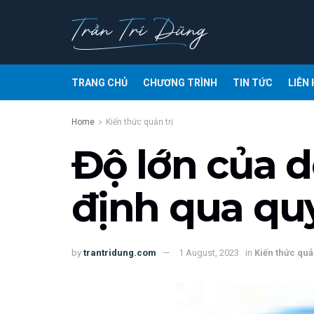
TRANG CHỦ
CHƯƠNG TRÌNH
TIN TỨC
LIÊN 
Home
Kiến thức quản trị
Độ lớn của 
định qua quy
by
trantridung.com
1 August, 2023
in
Kiến thức quản