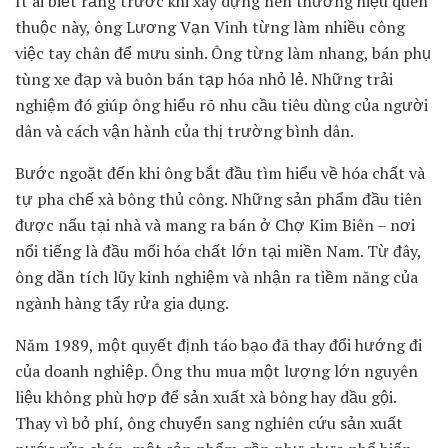
Ít ai biết rằng trước khi xây dựng nên thương hiệu quen
thuộc này, ông Lương Vạn Vinh từng làm nhiều công
việc tay chân để mưu sinh. Ông từng làm nhang, bán phụ
tùng xe đạp và buôn bán tạp hóa nhỏ lẻ. Những trải
nghiệm đó giúp ông hiểu rõ nhu cầu tiêu dùng của người
dân và cách vận hành của thị trường bình dân.
Bước ngoặt đến khi ông bắt đầu tìm hiểu về hóa chất và
tự pha chế xà bông thủ công. Những sản phẩm đầu tiên
được nấu tại nhà và mang ra bán ở
Chợ Kim Biên
– nơi
nổi tiếng là đầu mối hóa chất lớn tại miền Nam. Từ đây,
ông dần tích lũy kinh nghiệm và nhận ra tiềm năng của
ngành hàng tẩy rửa gia dụng.
Năm 1989, một quyết định táo bạo đã thay đổi hướng đi
của doanh nghiệp. Ông thu mua một lượng lớn nguyên
liệu không phù hợp để sản xuất xà bông hay dầu gội.
Thay vì bỏ phí, ông chuyển sang nghiên cứu sản xuất