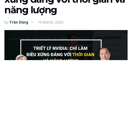
năng lượng
by
Trần Dũng
10 March, 2026
153
SHARES
Trong kỷ nguyên trí tuệ nhân tạo, cái tên
Nvidia
ngày
càng xuất hiện dày đặc trong mọi cuộc thảo luận về công
nghệ. Từ trung tâm dữ liệu, xe tự hành cho đến các mô