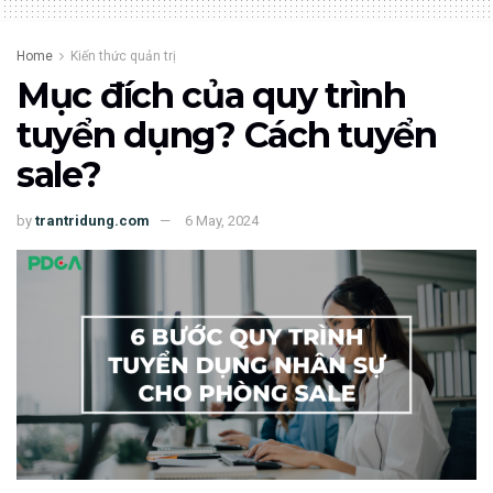
Home
Kiến thức quản trị
Mục đích của quy trình
tuyển dụng? Cách tuyển
sale?
by
trantridung.com
6 May, 2024