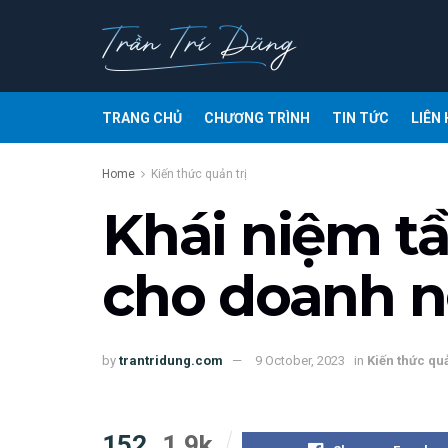
TRANG CHỦ
CHƯƠNG TRÌNH
TIN TỨC
LIÊN 
Home
Kiến thức quản trị
Khái niệm t
cho doanh n
by
trantridung.com
9 October, 2023
in
Kiến thức quả
152
1.9k