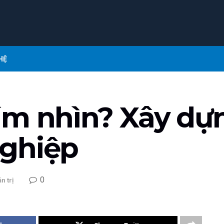
HỆ
ầm nhìn? Xây dự
ghiệp
0
n trị