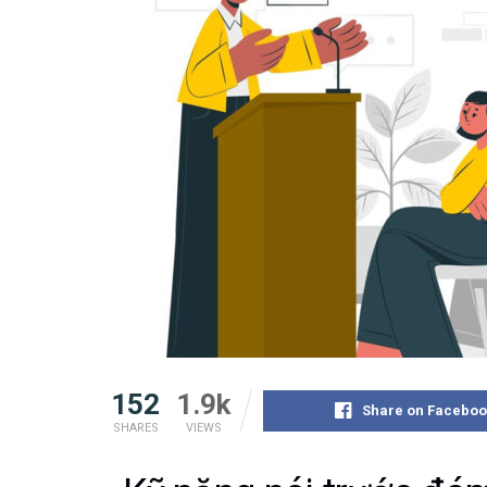
152
1.9k
Share on Faceboo
SHARES
VIEWS