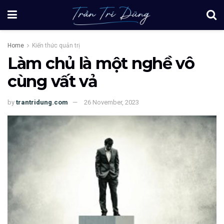
Home
Kiến thức quản trị
Làm chủ là một nghề vô
cùng vất vả
by
trantridung.com
26 November, 2023