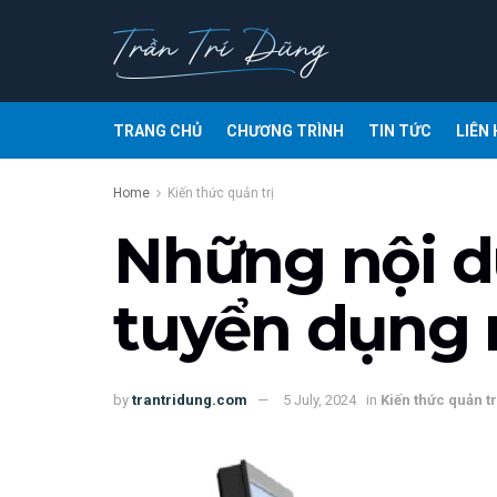
TRANG CHỦ
CHƯƠNG TRÌNH
TIN TỨC
LIÊN 
Home
Kiến thức quản trị
Những nội d
tuyển dụng 
by
trantridung.com
5 July, 2024
in
Kiến thức quản tr