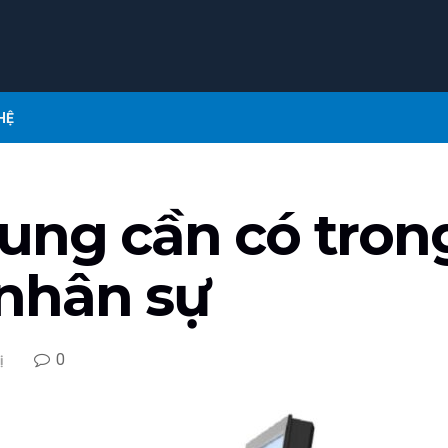
HỆ
ung cần có tron
nhân sự
0
ị