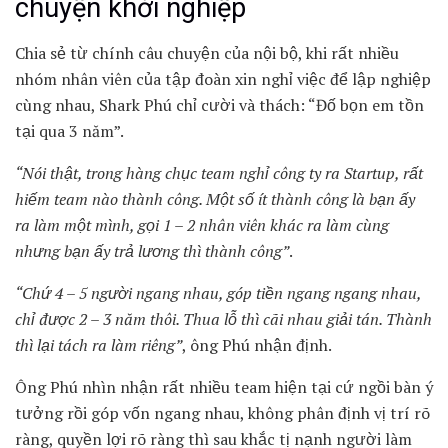
chuyện khởi nghiệp
Chia sẻ từ chính câu chuyện của nội bộ, khi rất nhiều
nhóm nhân viên của tập đoàn xin nghỉ việc để lập nghiệp
cùng nhau, Shark Phú chỉ cười và thách: “Đố bọn em tồn
tại qua 3 năm”.
“Nói thật, trong hàng chục team nghỉ công ty ra Startup, rất
hiếm team nào thành công. Một số ít thành công là bạn ấy
ra làm một mình, gọi 1 – 2 nhân viên khác ra làm cùng
nhưng bạn ấy trả lương thì thành công”
.
“Chứ 4 – 5 người ngang nhau, góp tiền ngang ngang nhau,
chỉ được 2 – 3 năm thôi. Thua lỗ thì cãi nhau giải tán. Thành
thì lại tách ra làm riêng”
, ông Phú nhận định.
Ông Phú nhìn nhận rất nhiều team hiện tại cứ ngồi bàn ý
tưởng rồi góp vốn ngang nhau, không phân định vị trí rõ
ràng, quyền lợi rõ ràng thì sau khắc tị nạnh người làm