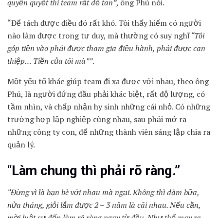
quyền quyết thì team rất dễ tan”
, ông Phú nói.
“Để tách được điều đó rất khó. Tôi thấy hiếm có người
nào làm được trong tư duy, mà thường có suy nghĩ
“Tôi
góp tiền vào phải được tham gia điều hành, phải được can
thiệp… Tiền của tôi mà””
.
Một yếu tố khác giúp team đi xa được với nhau, theo ông
Phú, là người đứng đầu phải khác biệt, rất độ lượng, có
tầm nhìn, và chấp nhận hy sinh những cái nhỏ. Có những
trường hợp lập nghiệp cùng nhau, sau phải mở ra
những công ty con, để những thành viên sáng lập chia ra
quản lý.
“
Làm chung thì phải rõ ràng.”
“Đừng vì là bạn bè với nhau mà ngại. Không thì dăm bữa,
nửa tháng, giỏi lắm được 2 – 3 năm là cãi nhau. Nếu cần,
mời luật sư đến làm rõ ràng ngay từ đầu. Như thế may ra