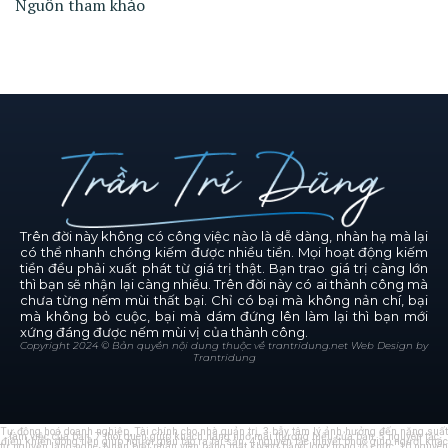
Nguồn tham khảo
Trên đời này không có công việc nào là dễ dàng, nhàn hạ mà lại
có thể nhanh chóng kiếm được nhiều tiền. Mọi hoạt động kiếm
tiền đều phải xuất phát từ giá trị thật. Bạn trao giá trị càng lớn
thì bạn sẽ nhận lại càng nhiều. Trên đời này có ai thành công mà
chưa từng nếm mùi thất bại. Chỉ có bại mà không nản chí, bại
mà không bỏ cuộc, bại mà dám đứng lên làm lại thì bạn mới
xứng đáng được nếm mùi vị của thành công.
Copyright 2024 © Bản quyền nội dung thuộc về trantridung.net Web Design by
Trantridung
Tự động hoá doanh nghiệp
Tài chính cho nhà quản trị
3 bẫy tâm lý ảnh hưởng đến năng suất
làm việc của bạn
7 thói quen giúp khách hàng nhớ mãi thương hiệu của bạn
5 nguyên tắc
điều khiển dòng tiền giúp người giàu tạo ra tài sản
4 nguyên tắc thuyết phục giúp người khác
tự nguyện lắng nghe
Nhận biết nhân viên bằng mặt không bằng lòng trong tổ chức
10 nguyên