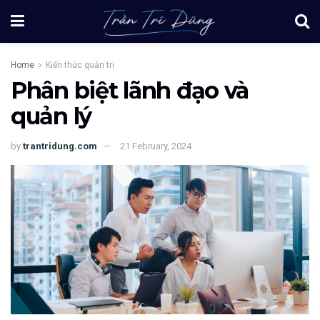
Home
Kiến thức quản trị
Phân biệt lãnh đạo và
quản lý
by
trantridung.com
21 February, 2024