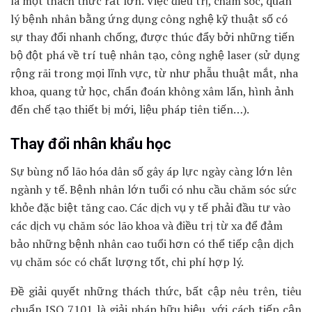
là một thách thức rất lớn. Việc điều trị, chăm sóc, quản
lý bệnh nhân bằng ứng dụng công nghệ kỹ thuật số có
sự thay đổi nhanh chống, được thúc đẩy bởi những tiến
bộ đột phá về trí tuệ nhân tạo, công nghệ laser (sử dụng
rộng rãi trong mọi lĩnh vực, từ như phẫu thuật mắt, nha
khoa, quang tử học, chẩn đoán không xâm lấn, hình ảnh
đến chế tạo thiết bị mới, liệu pháp tiên tiến…).
Thay đổi nhân khẩu học
Sự bùng nổ lão hóa dân số gây áp lực ngày càng lớn lên
ngành y tế. Bệnh nhân lớn tuổi có nhu cầu chăm sóc sức
khỏe đặc biệt tăng cao. Các dịch vụ y tế phải đầu tư vào
các dịch vụ chăm sóc lão khoa và điều trị từ xa để đảm
bảo những bệnh nhân cao tuổi hơn có thể tiếp cận dịch
vụ chăm sóc có chất lượng tốt, chi phí hợp lý.
Đề giải quyết những thách thức, bất cập nêu trên, tiêu
chuẩn ISO 7101 là giải pháp hữu hiệu, với cách tiếp cận