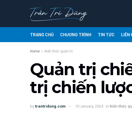
TRANG CHỦ
CHƯƠNG TRÌNH
TIN TỨC
LIÊN 
Home
Kiến thức quản trị
Quản trị chiế
trị chiến lượ
by
trantridung.com
10 January, 2024
in
Kiến thức qu