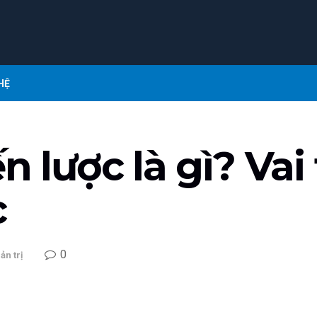
HỆ
n lược là gì? Va
c
0
ản trị