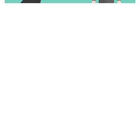
152
SHARES
Quy trình đào tạo và phát triển
nguồn nhân lực là gì?
Quy trình đào tạo và phát triển nguồn nhân lực là gì?
Độc giả hãy cùng với
CEO Trần Trí Dũng
tìm hiểu các