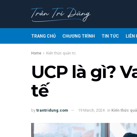
TRANG CHỦ
CHƯƠNG TRÌNH
TIN TỨC
LIÊN 
Home
Kiến thức quản trị
UCP là gì? V
tế
by
trantridung.com
19 March, 2024
in
Kiến thức quản