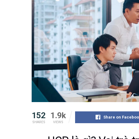
152
1.9k
Share on Faceboo
SHARES
VIEWS