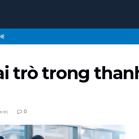
HỆ
ai trò trong tha
0
 trị