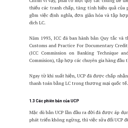
Chính vì vậy, phải có một quy tắc chung để 
thiểu các tranh chấp, tăng tính hiệu quả của
gồm việc định nghĩa, đơn giản hóa và tập hợp
dịch LC.
Năm 1993, ICC đã ban hành bản Quy tắc và 
Customs and Practice For Documentary Credit
(ICC Commission on Banking Technique and
Commision), tập hợp các chuyên gia hàng đầu th
Ngay từ khi xuất hiện, UCP đã được chấp nhận 
thanh toán bằng LC trong thương mại quốc tế.
1.3 Các phiên bản của UCP
Mặc dù bản UCP lần đầu ra đời đã được áp dụng
phát triển không ngừng, thì việc sửa đổi UCP để